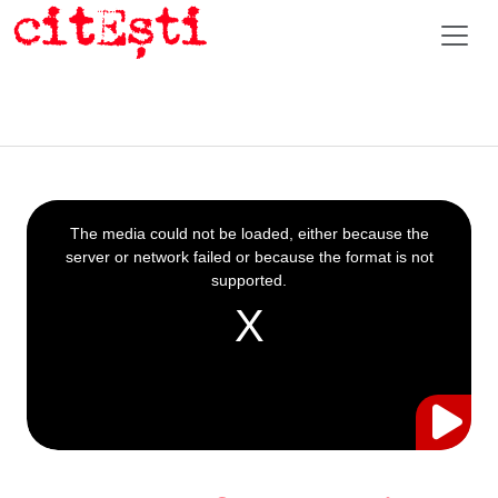
This
is
a
The media could not be loaded, either because the
modal
window.
server or network failed or because the format is not
supported.