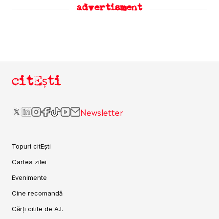
advertisment
citEști
Newsletter
Topuri citEști
Cartea zilei
Evenimente
Cine recomandă
Cărți citite de A.I.