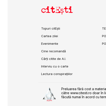
citEști
Topuri citEști
TE
Cartea zilei
PO
Evenimente
PO
Cine recomandă
Cărți citite de A.I.
Interviu cu o carte
Lectura conspirațiilor
Preluarea fără cost a materia
către www.citesti.ro doar în l
făcută numai în acord cu term