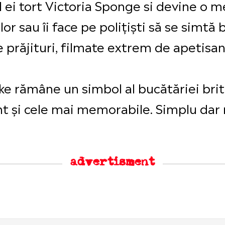
 ei tort Victoria Sponge si devine o m
or sau îi face pe polițiști să se simtă b
prăjituri, filmate extrem de apetisan
ake rămâne un simbol al bucătăriei bri
t și cele mai memorabile. Simplu dar r
advertisment