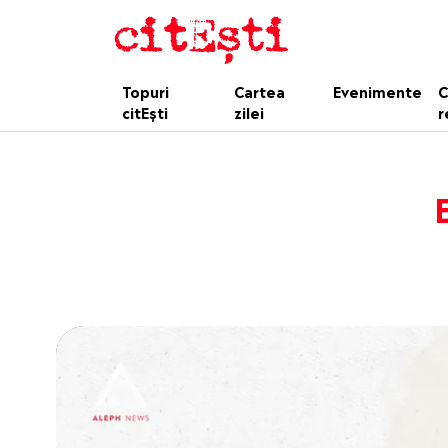
Topuri
Cartea
Evenimente
C
citEști
zilei
r