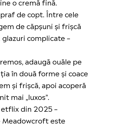
ine o cremă fină.
 praf de copt. Între cele
gem de căpșuni și frișcă
 glazuri complicate –
cremos, adaugă ouăle pe
ția în două forme și coace
gem și frișcă, apoi acoperă
it mai „luxos”.
etflix din 2025 –
ce Meadowcroft este