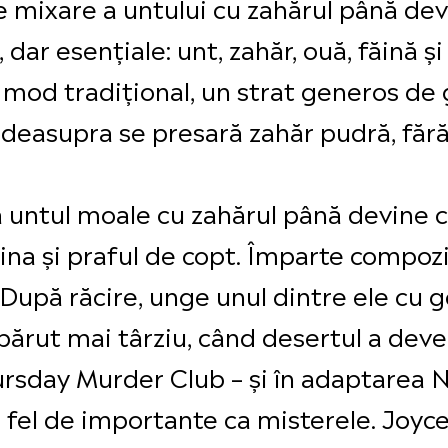
e mixare a untului cu zahărul până dev
dar esențiale: unt, zahăr, ouă, făină și
 mod tradițional, un strat generos de 
 deasupra se presară zahăr pudră, fără
.
untul moale cu zahărul până devine 
ina și praful de copt. Împarte compozi
. După răcire, unge unul dintre ele cu 
apărut mai târziu, când desertul a deven
ursday Murder Club – și în adaptarea N
la fel de importante ca misterele. Joy