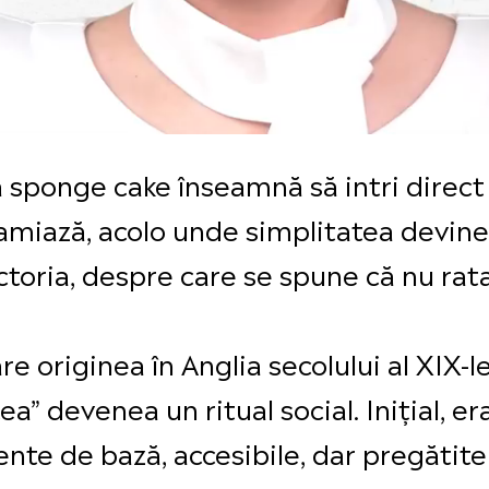
ia sponge cake înseamnă să intri direc
-amiază, acolo unde simplitatea devin
toria, despre care se spune că nu rat
are originea în Anglia secolului al XIX-l
a” devenea un ritual social. Inițial, er
ente de bază, accesibile, dar pregătite