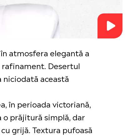
t în atmosfera elegantă a
e rafinament. Desertul
a niciodată această
ea, în perioada victoriană,
a o prăjitură simplă, dar
 cu grijă. Textura pufoasă