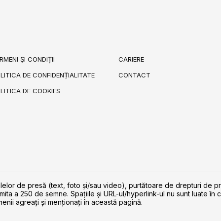
RMENI ȘI CONDIȚII
CARIERE
LITICA DE CONFIDENȚIALITATE
CONTACT
LITICA DE COOKIES
lelor de presă (text, foto și/sau video), purtătoare de drepturi de p
imita a 250 de semne. Spaţiile şi URL-ul/hyperlink-ul nu sunt luate în c
enii agreaţi şi menţionaţi în această pagină.