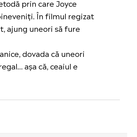
etodă prin care Joyce
ineveniți. În filmul regizat
t, ajung uneori să fure
tanice, dovada că uneori
egal… așa că, ceaiul e