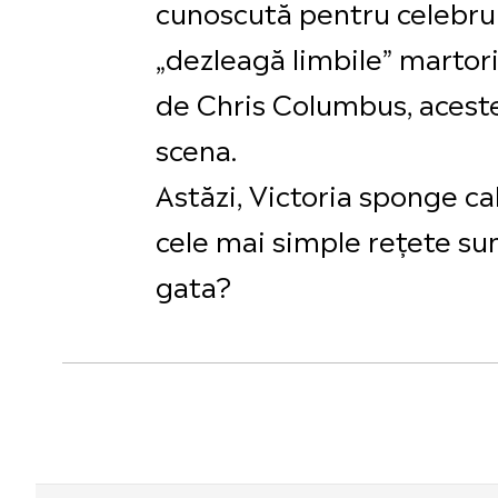
cunoscută pentru celebrul
„dezleagă limbile” martoril
de Chris Columbus, aceste 
scena.
Astăzi, Victoria sponge c
cele mai simple rețete sun
gata?