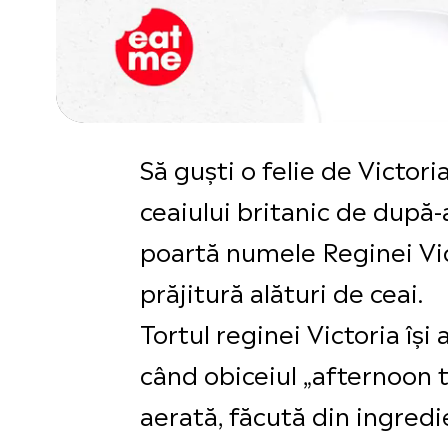
Să guști o felie de Victor
ceaiului britanic de după
poartă numele Reginei Vic
prăjitură alături de ceai.
Tortul reginei Victoria își 
când obiceiul „afternoon te
aerată, făcută din ingredi