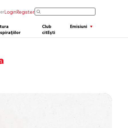
Login
Register
er
tura
Club
Emisiuni
spirațiilor
citEști
a