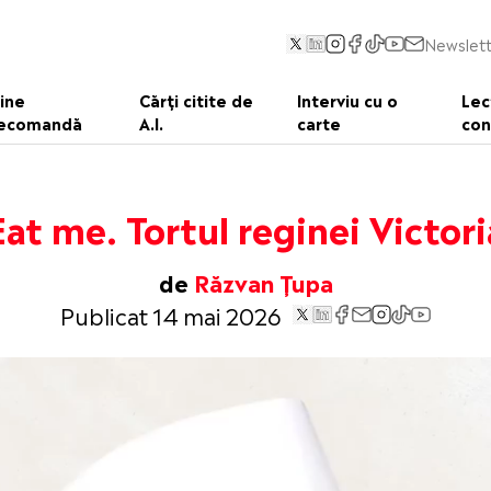
Newslett
ine
Cărți citite de
Interviu cu o
Lec
ecomandă
A.I.
carte
con
Eat me. Tortul reginei Victori
de
Răzvan Țupa
Publicat 14 mai 2026