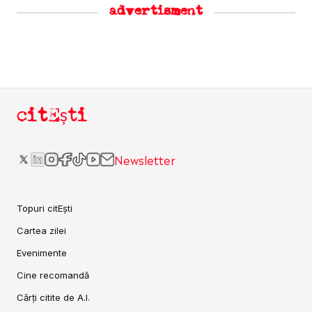
advertisment
citEști
Newsletter
Topuri citEști
Cartea zilei
Evenimente
Cine recomandă
Cărți citite de A.I.