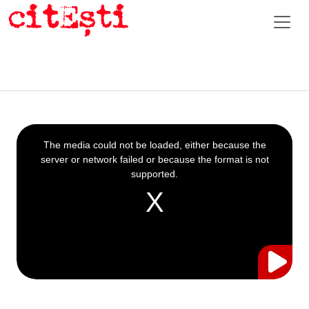
This
is
a
The media could not be loaded, either because the
modal
window.
server or network failed or because the format is not
supported.