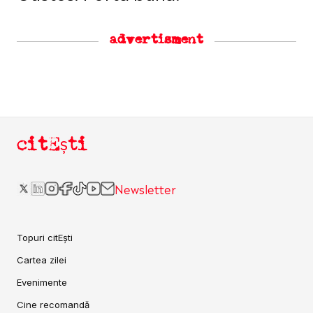
advertisment
citEști
Newsletter
Topuri citEști
Cartea zilei
Evenimente
Cine recomandă