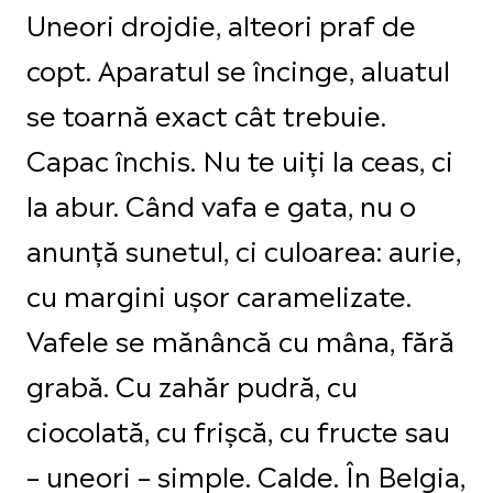
Uneori drojdie, alteori praf de
copt. Aparatul se încinge, aluatul
se toarnă exact cât trebuie.
Capac închis. Nu te uiți la ceas, ci
la abur. Când vafa e gata, nu o
anunță sunetul, ci culoarea: aurie,
cu margini ușor caramelizate.
Vafele se mănâncă cu mâna, fără
grabă. Cu zahăr pudră, cu
ciocolată, cu frișcă, cu fructe sau
– uneori – simple. Calde. În Belgia,