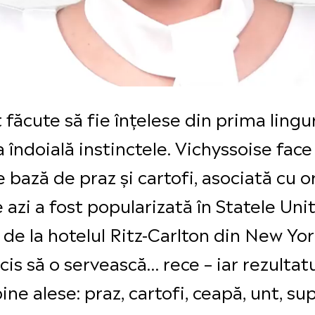
făcute să fie înțelese din prima lingu
la îndoială instinctele. Vichyssoise face
bază de praz și cartofi, asociată cu o
 azi a fost popularizată în Statele Unit
de la hotelul Ritz-Carlton din New Yor
ecis să o servească… rece – iar rezultatu
ine alese: praz, cartofi, ceapă, unt, s