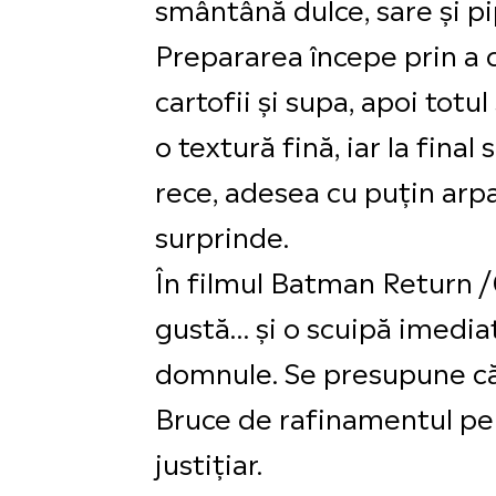
smântână dulce, sare și pip
Prepararea începe prin a c
cartofii și supa, apoi tot
o textură fină, iar la fin
rece, adesea cu puțin arpa
surprinde.
În filmul Batman Return /
gustă… și o scuipă imediat:
domnule. Se presupune că
Bruce de rafinamentul pe c
justițiar.