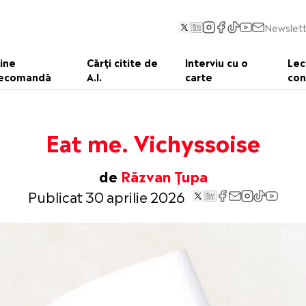
Newslett
ine
Cărți citite de
Interviu cu o
Lec
ecomandă
A.I.
carte
con
Eat me. Vichyssoise
de
Răzvan Țupa
Publicat 30 aprilie 2026