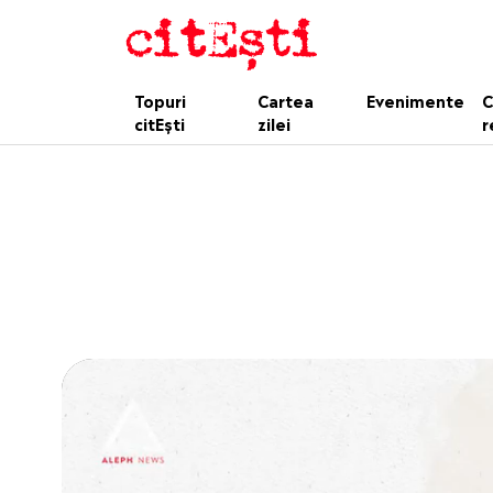
Topuri
Cartea
Evenimente
C
citEști
zilei
r