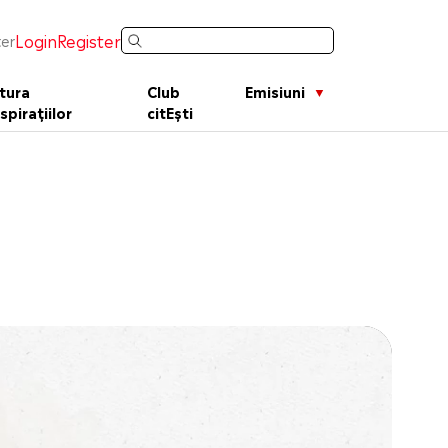
Login
Register
er
tura
Club
Emisiuni
spirațiilor
citEști