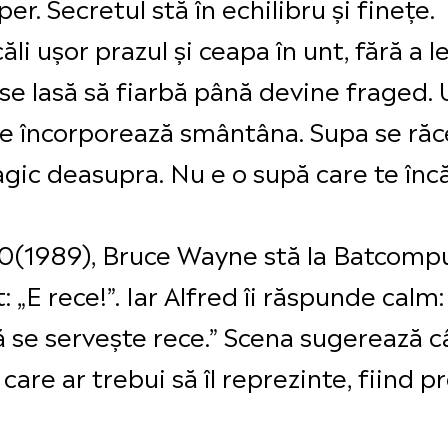
er. Secretul stă în echilibru și finețe.
ăli ușor prazul și ceapa în unt, fără a 
ul se lasă să fiarbă până devine frage
al se încorporează smântâna. Supa se răc
gic deasupra. Nu e o supă care te încăl
0(1989), Bruce Wayne stă la Batcompu
 „E rece!”. Iar Alfred îi răspunde calm:
 se servește rece.” Scena sugerează c
are ar trebui să îl reprezinte, fiind p