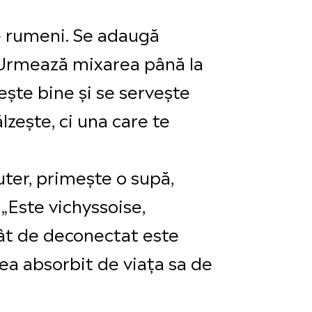
le rumeni. Se adaugă
d. Urmează mixarea până la
ește bine și se servește
zește, ci una care te
ter, primește o supă,
 „Este vichyssoise,
ât de deconectat este
rea absorbit de viața sa de