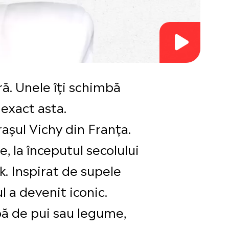
ră. Unele îți schimbă
 exact asta.
rașul Vichy din Franța.
e, la începutul secolului
k. Inspirat de supele
l a devenit iconic.
upă de pui sau legume,