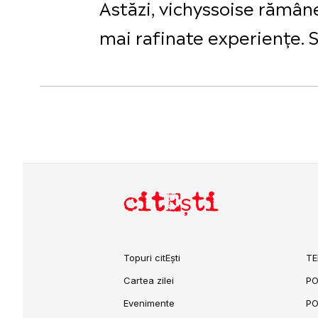
Astăzi, vichyssoise rămân
mai rafinate experiențe. 
citEști
Topuri citEști
TE
Cartea zilei
PO
Evenimente
PO