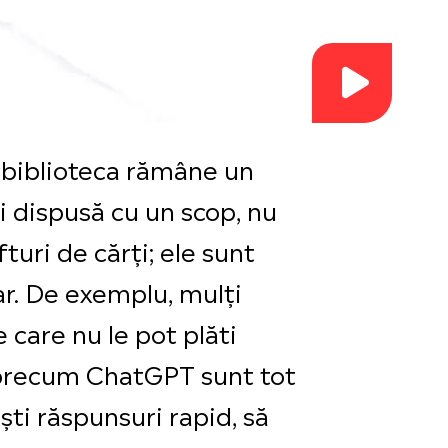
, biblioteca rămâne un
și dispusă cu un scop, nu
turi de cărți; ele sunt
ar. De exemplu, mulți
 care nu le pot plăti
ă precum ChatGPT sunt tot
ști răspunsuri rapid, să