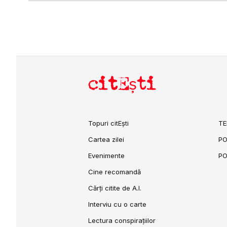
citEști
Topuri citEști
TE
Cartea zilei
PO
Evenimente
PO
Cine recomandă
Cărți citite de A.I.
Interviu cu o carte
Lectura conspirațiilor