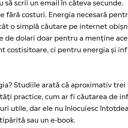
 să scrii un email în câteva secunde.
e fără costuri. Energia necesară pent
t o simplă căutare pe internet obișnui
ne de dolari doar pentru a menține ace
t costisitoare, ci pentru energia și in
gia? Studiile arată că aproximativ trei 
ități practice, cum ar fi căutarea de i
uri utile, dar ele nu înlocuiesc întotd
 tipărită sau un e-book.