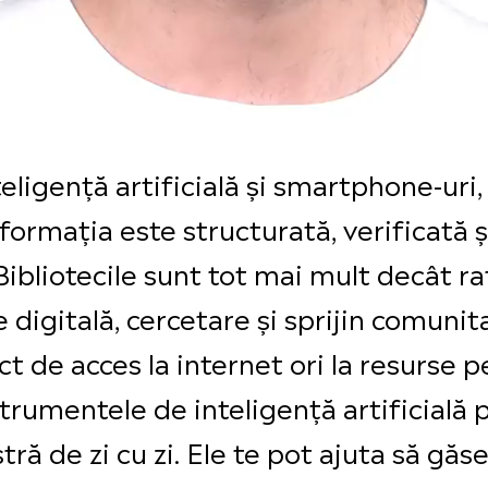
eligență artificială și smartphone-uri
nformația este structurată, verificată 
ibliotecile sunt tot mai mult decât raf
 digitală, cercetare și sprijin comunit
t de acces la internet ori la resurse pe
nstrumentele de inteligență artificial
ră de zi cu zi. Ele te pot ajuta să găse