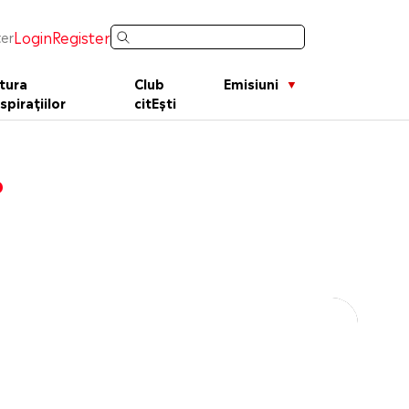
Login
Register
er
tura
Club
Emisiuni
spirațiilor
citEști
?