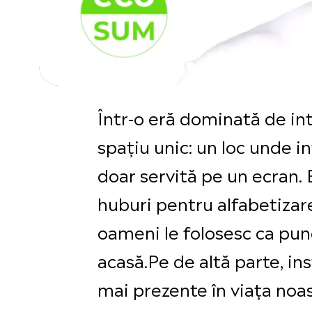
Într-o eră dominată de int
spațiu unic: un loc unde i
doar servită pe un ecran. B
huburi pentru alfabetizare
oameni le folosesc ca punc
acasă.Pe de altă parte, i
mai prezente în viața noast