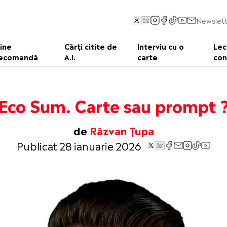
Newslett
ine
Cărți citite de
Interviu cu o
Lec
ecomandă
A.I.
carte
con
Eco Sum. Carte sau prompt 
de
Răzvan Țupa
Publicat 28 ianuarie 2026