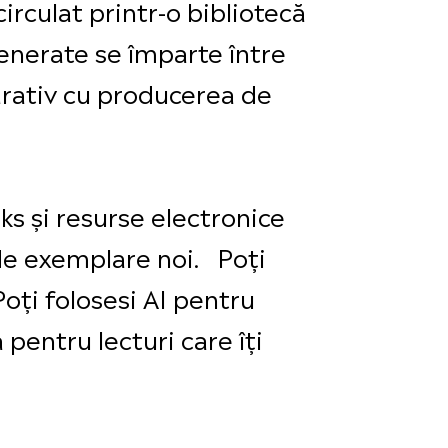
irculat printr-o bibliotecă
generate se împarte între
arativ cu producerea de
ks și resurse electronice
 de exemplare noi. Poți
Poți folosesi AI pentru
 pentru lecturi care îți