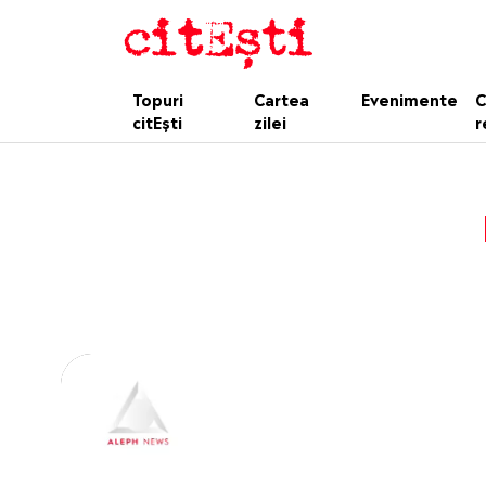
Topuri
Cartea
Evenimente
C
citEști
zilei
r