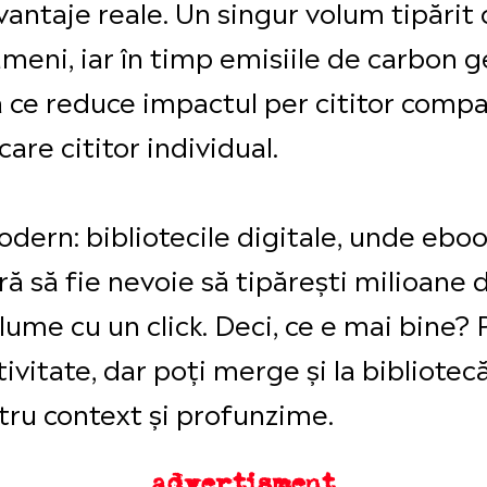
vantaje reale. Un singur volum tipărit c
oameni, iar în timp emisiile de carbon 
ea ce reduce impactul per cititor comp
care cititor individual.
ern: bibliotecile digitale, unde eboo
ără să fie nevoie să tipărești milioane
lume cu un click. Deci, ce e mai bine? 
ivitate, dar poți merge și la bibliotecă
tru context și profunzime.
advertisment