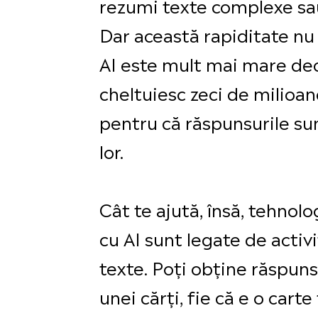
rezumi texte complexe sau
Dar această rapiditate nu 
AI este mult mai mare decâ
cheltuiesc zeci de milioa
pentru că răspunsurile sun
lor.
Cât te ajută, însă, tehnolo
cu AI sunt legate de activ
texte. Poți obține răspuns
unei cărți, fie că e o carte