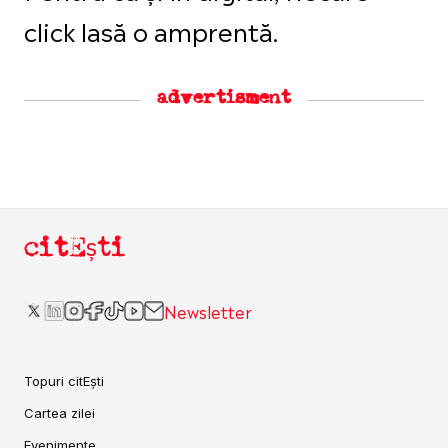
click lasă o amprentă.
advertisment
citEști
Newsletter
Topuri citEști
Cartea zilei
Evenimente