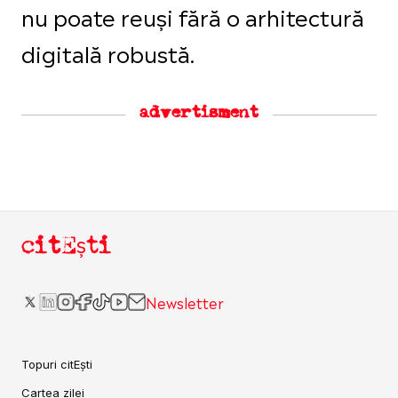
nu poate reuși fără o arhitectură
digitală robustă.
advertisment
citEști
Newsletter
Topuri citEști
Cartea zilei