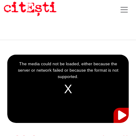
This
is
a
The media could not be loaded, either because the
modal
window.
server or network failed or because the format is not
supported.