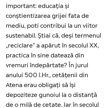
important: educația și
conștientizarea grijei fata de
mediu, poti contribui la un viitor
sustenabil. Știai că, deși termenul
„reciclare” a apărut în secolul XX,
practica în sine datează din
vremuri îndepărtate? În jurul
anului 500 î.Hr., cetățenii din
Atena erau obligați să își
depoziteze gunoiul la o distanță
de o milă de cetate. Iar în secolul