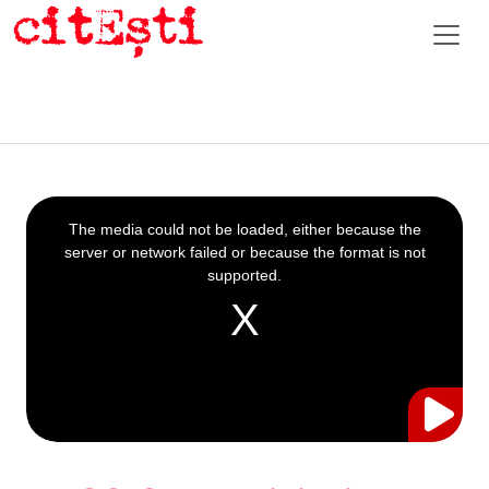
This
is
a
The media could not be loaded, either because the
modal
window.
server or network failed or because the format is not
supported.