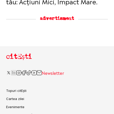
tău: Acțiuni Mici, Impact Mare.
advertisment
citEști
Newsletter
Topuri citEști
Cartea zilei
Evenimente