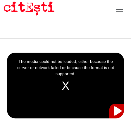
This
is
a
The media could not be loaded, either because the
modal
window.
server or network failed or because the format is not
supported.