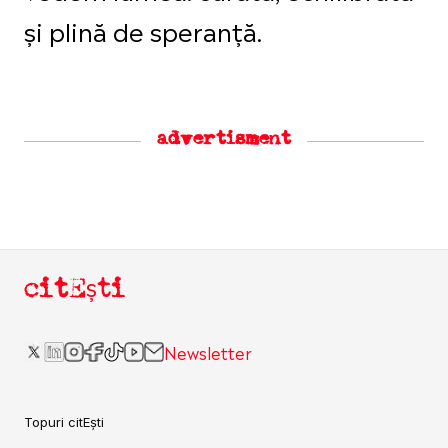
și plină de speranță.
advertisment
citEști
Newsletter
Topuri citEști