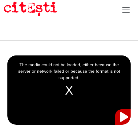
This
is
a
The media could not be loaded, either because the
modal
window.
server or network failed or because the format is not
supported.