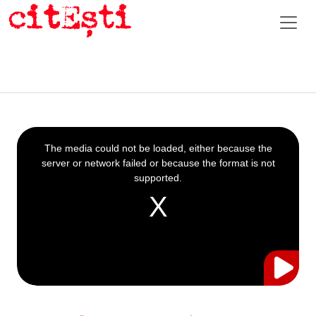
This
is
a
The media could not be loaded, either because the
modal
window.
server or network failed or because the format is not
supported.