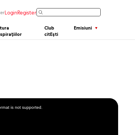
Login
Register
er
tura
Club
Emisiuni
spirațiilor
citEști
ormat is not supported.