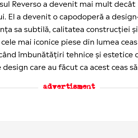
asul Reverso a devenit mai mult decât
. El a devenit o capodoperă a design-u
a sa subtilă, calitatea construcției și
cele mai iconice piese din lumea ceasur
când îmbunătățiri tehnice și estetice 
 design care au făcut ca acest ceas să 
advertisment