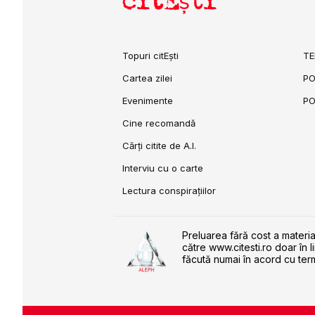
citEști
Topuri citEști
TE
Cartea zilei
PO
Evenimente
PO
Cine recomandă
Cărți citite de A.I.
Interviu cu o carte
Lectura conspirațiilor
Preluarea fără cost a materia
către www.citesti.ro doar în l
făcută numai în acord cu term