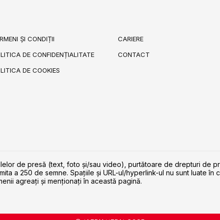
RMENI ȘI CONDIȚII
CARIERE
LITICA DE CONFIDENȚIALITATE
CONTACT
LITICA DE COOKIES
lelor de presă (text, foto și/sau video), purtătoare de drepturi de p
imita a 250 de semne. Spaţiile şi URL-ul/hyperlink-ul nu sunt luate în c
enii agreaţi şi menţionaţi în această pagină.