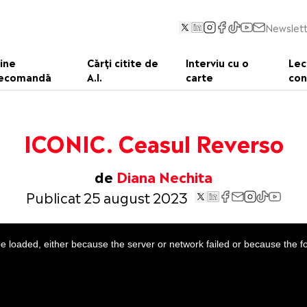
Newslett
ine
Cărți citite de
Interviu cu o
Lec
ecomandă
A.I.
carte
con
ICONIC. Ceasul Reverso
de
Diana Nechita
Publicat 25 august 2023
 loaded, either because the server or network failed or because the f