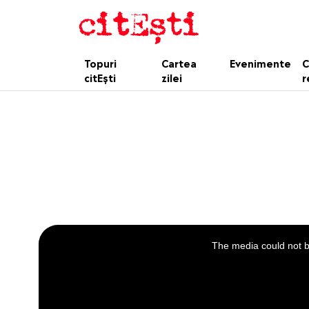
Topuri
Cartea
Evenimente
C
citEști
zilei
r
This
is
a
The media could not be
modal
window.