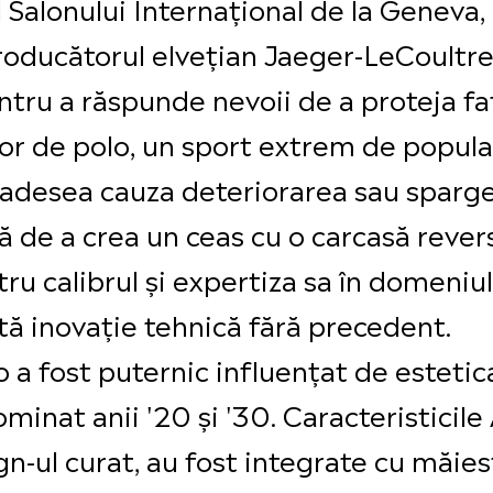
ul Salonului Internațional de la Genev
Producătorul elvețian Jaeger-LeCoultre
entru a răspunde nevoii de a proteja faț
or de polo, un sport extrem de popular
adesea cauza deteriorarea sau spargere
 de a crea un ceas cu o carcasă revers
ru calibrul și expertiza sa în domeniu
stă inovație tehnică fără precedent.
 a fost puternic influențat de estetica 
minat anii '20 și '30. Caracteristicile
n-ul curat, au fost integrate cu măiest