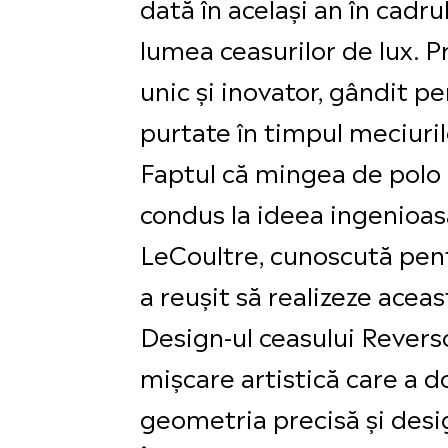
dată în același an în cadr
lumea ceasurilor de lux. 
unic și inovator, gândit p
purtate în timpul meciuril
Faptul că mingea de polo 
condus la ideea ingenioasă
LeCoultre, cunoscută pent
a reușit să realizeze acea
Design-ul ceasului Reverso
mișcare artistică care a do
geometria precisă și desig