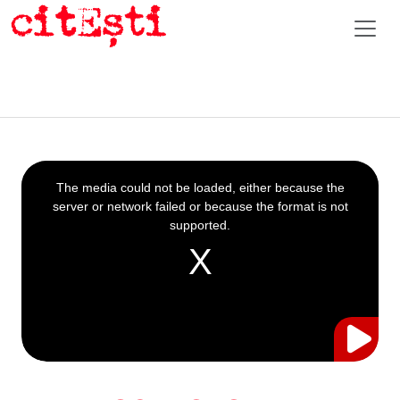
This
is
a
The media could not be loaded, either because the
modal
window.
server or network failed or because the format is not
supported.