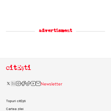
advertisment
citEști
Newsletter
Topuri citEști
Cartea zilei