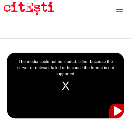
This
is
a
The media could not be loaded, either because the
modal
window.
server or network failed or because the format is not
supported.