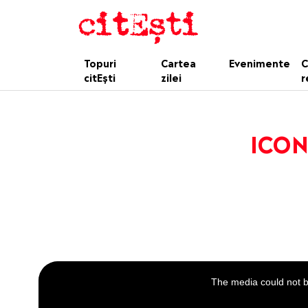
Topuri
Cartea
Evenimente
C
citEști
zilei
r
ICONI
This
is
a
The media could not be
modal
window.