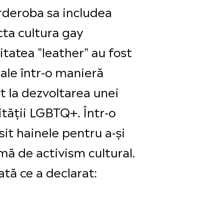
rderoba sa includea
ecta cultura gay
tatea "leather" au fost
uale într-o manieră
t la dezvoltarea unei
ității LGBTQ+. Într-o
sit hainele pentru a-și
ă de activism cultural.
ată ce a declarat: