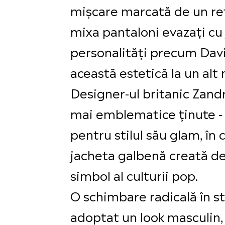
mișcare marcată de un ref
mixa pantaloni evazați cu
personalități precum Davi
această estetică la un alt n
Designer-ul britanic Zandr
mai emblematice ținute - t
pentru stilul său glam, în 
jacheta galbenă creată d
simbol al culturii pop.
O schimbare radicală în sti
adoptat un look masculin,