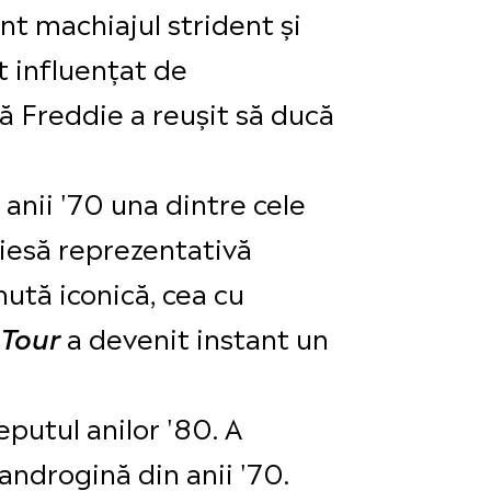
t machiajul strident și
t influențat de
ă Freddie a reușit să ducă
anii '70 una dintre cele
piesă reprezentativă
nută iconică, cea cu
a devenit instant un
 Tour
eputul anilor '80. A
androgină din anii '70.