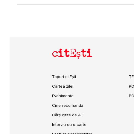
citEști
Topuri citEști
TE
Cartea zilei
PO
Evenimente
PO
Cine recomandă
Cărți citite de A.I.
Interviu cu o carte
Lectura conspirațiilor