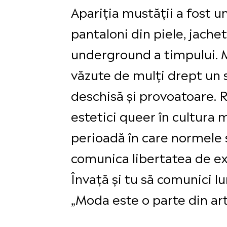
Apariția mustății a fost 
pantaloni din piele, jachet
underground a timpului. M
văzute de mulți drept un s
deschisă și provoatoare. R
estetici queer în cultura 
perioadă în care normele s
comunica libertatea de ex
Învață și tu să comunici l
„Moda este o parte din art