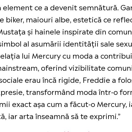
un element ce a devenit semnătură. Ga
e biker, maiouri albe, estetică ce refl
ustața și hainele inspirate din comuni
imbol al asumării identității sale sex
elația lui Mercury cu moda a contribui
mainstream, oferind vizibilitate comun
ociale erau încă rigide, Freddie a folo
presie, transformând moda într-o form
umii exact așa cum a făcut-o Mercury, i
ă, iar arta înseamnă să te exprimi.”