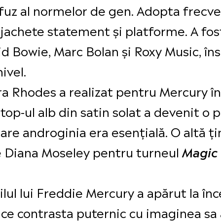
uz al normelor de gen. Adopta frecven
 jachete statement și platforme. A fos
d Bowie, Marc Bolan și Roxy Music, îns
ivel.
a Rhodes a realizat pentru Mercury în 
op-ul alb din satin solat a devenit o 
care androginia era esențială. O altă ți
e Diana Moseley pentru turneul
Magic
lul lui Freddie Mercury a apărut la înc
 ce contrasta puternic cu imaginea sa 