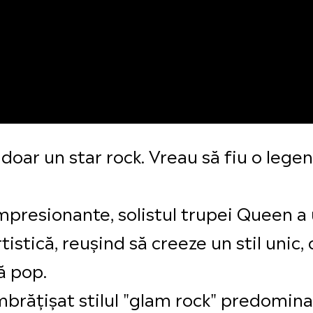
doar un star rock. Vreau să fiu o legen
impresionante, solistul trupei Queen a
stică, reușind să creeze un stil unic, c
ă pop.
îmbrățișat stilul "glam rock" predomin