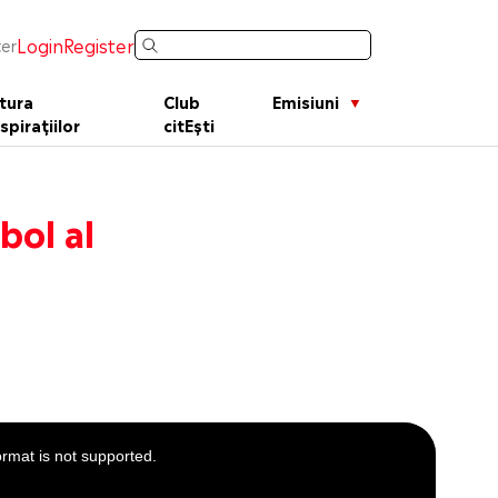
Login
Register
er
tura
Club
Emisiuni
spirațiilor
citEști
bol al
ormat is not supported.