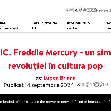
Newslett
ine
Cărți citite de
Interviu cu o
Lec
ecomandă
A.I.
carte
con
C. Freddie Mercury – un sim
revoluției în cultura pop
de
Lupea Briana
Publicat 14 septembrie 2024
 loaded, either because the server or network failed or because the f