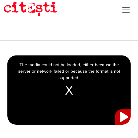
This
is
a
The media could not be loaded, either because the
modal
window.
server or network failed or because the format is not
supported.