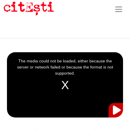
This
is
a
The media could not be loaded, either because the
modal
window.
server or network failed or because the format is not
supported.