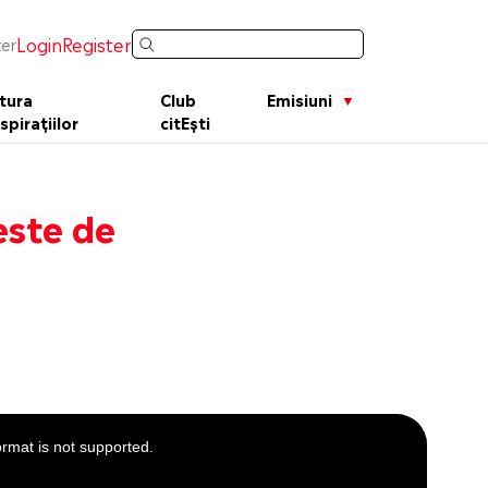
Login
Register
er
tura
Club
Emisiuni
spirațiilor
citEști
este de
ormat is not supported.