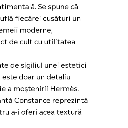
entimentală. Se spune că
uflă fiecărei cusături un
 femeii moderne,
 de cult cu utilitatea
e de sigiliul unei estetici
 este doar un detaliu
aţie a moştenirii Hermès.
eantă Constance reprezintă
ru a-i oferi acea textură