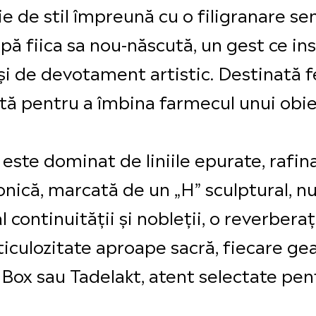
ţie de stil împreună cu o filigranare s
ă fiica sa nou-născută, un gest ce ins
 şi de devotament artistic. Destinată
ă pentru a îmbina farmecul unui obiect
este dominat de liniile epurate, rafinat
nică, marcată de un „H” sculptural, nu
l continuităţii şi nobleţii, o reverber
iculozitate aproape sacră, fiecare g
 Box sau Tadelakt, atent selectate pent