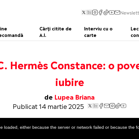
Newslett
ine
Cărți citite de
Interviu cu o
Lec
ecomandă
A.I.
carte
con
. Hermès Constance: o pov
iubire
de
Lupea Briana
Publicat 14 martie 2025
 loaded, either because the server or network failed or because the f