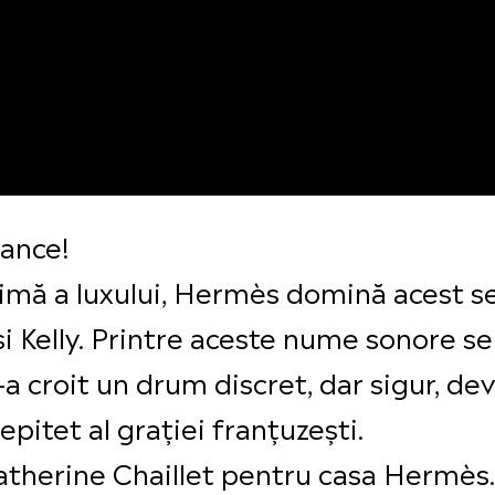
tance!
ă a luxului, Hermès domină acest sec
i Kelly. Printre aceste nume sonore s
-a croit un drum discret, dar sigur, d
epitet al graţiei franţuzeşti.
Catherine Chaillet pentru casa Hermès