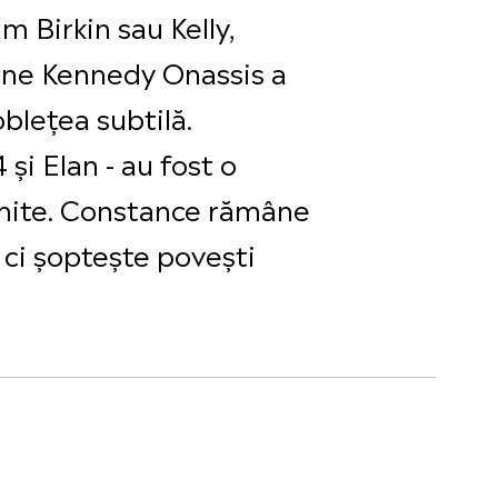
 Birkin sau Kelly,
line Kennedy Onassis a
bleţea subtilă.
 şi Elan - au fost o
imite. Constance rămâne
, ci şopteşte poveşti