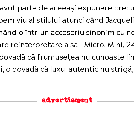
 avut parte de aceeaşi expunere precum
em viu al stilului atunci când Jacque
mând-o într-un accesoriu sinonim cu no
re reinterpretare a sa - Micro, Mini, 24
 o dovadă că frumuseţea nu cunoaşte l
i, o dovadă că luxul autentic nu strigă
advertisment