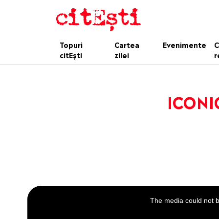
Topuri
Cartea
Evenimente
C
citEști
zilei
r
ICONIC
This
is
a
The media could not be
modal
window.