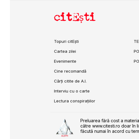
citEști
Topuri citEști
TE
Cartea zilei
PO
Evenimente
PO
Cine recomandă
Cărți citite de A.I.
Interviu cu o carte
Lectura conspirațiilor
Preluarea fără cost a materia
către www.citesti.ro doar în l
făcută numai în acord cu term