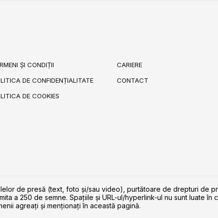
RMENI ȘI CONDIȚII
CARIERE
LITICA DE CONFIDENȚIALITATE
CONTACT
LITICA DE COOKIES
lelor de presă (text, foto și/sau video), purtătoare de drepturi de p
imita a 250 de semne. Spaţiile şi URL-ul/hyperlink-ul nu sunt luate în c
enii agreaţi şi menţionaţi în această pagină.