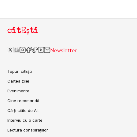
citEști
Newsletter
Topuri citEști
Cartea zilei
Evenimente
Cine recomandă
Cărți citite de A.I.
Interviu cu o carte
Lectura conspirațiilor