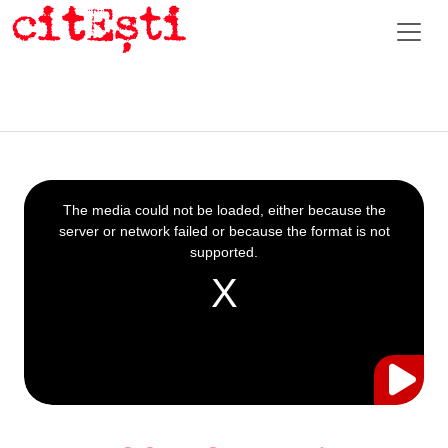
This
is
a
The media could not be loaded, either because the
modal
window.
server or network failed or because the format is not
supported.