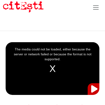
This
is
a
The media could not be loaded, either because the
modal
window.
server or network failed or because the format is not
supported.