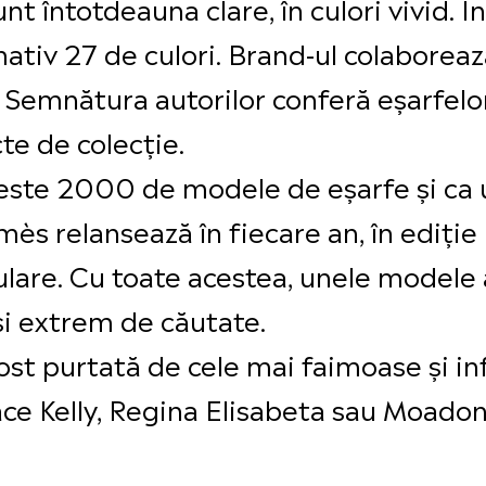
nt întotdeauna clare, în culori vivid. Î
tiv 27 de culori. Brand-ul colaborează
r. Semnătura autorilor conferă eșarfelo
e de colecție.
peste 2000 de modele de eșarfe și ca
rmès relansează în fiecare an, în ediție
lare. Cu toate acestea, unele modele a
 și extrem de căutate.
ost purtată de cele mai faimoase și in
ace Kelly, Regina Elisabeta sau Moado