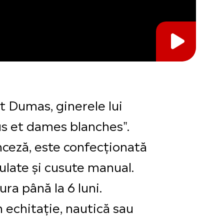
rt Dumas, ginerele lui
s et dames blanches".
nceză, este confecționată
rulate și cusute manual.
ra până la 6 luni.
 echitație, nautică sau