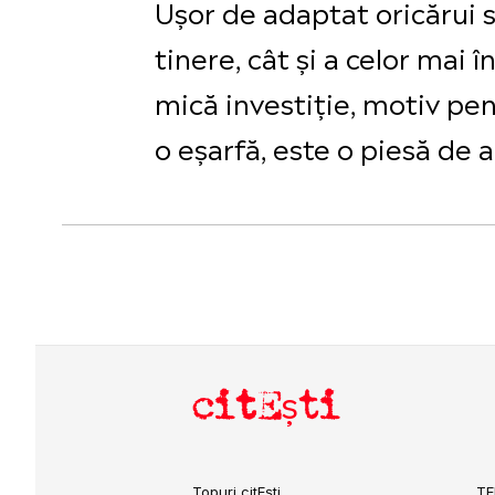
Ușor de adaptat oricărui s
tinere, cât și a celor mai 
mică investiție, motiv pe
o eșarfă, este o piesă de a
citEști
Topuri citEști
TE