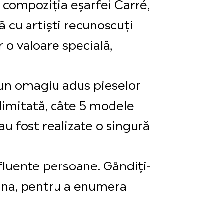
n compoziția eșarfei Carré,
 cu artiști recunoscuți
r o valoare specială,
 un omagiu adus pieselor
 limitată, câte 5 modele
u fost realizate o singură
fluente persoane. Gândiți-
nna, pentru a enumera