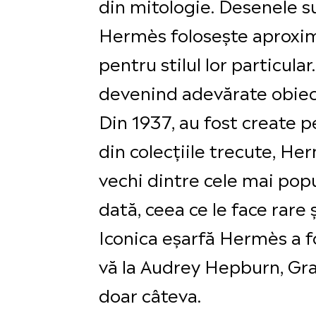
din mitologie. Desenele su
Hermès folosește aproxima
pentru stilul lor particula
devenind adevărate obiect
Din 1937, au fost create 
din colecțiile trecute, He
vechi dintre cele mai popu
dată, ceea ce le face rare
Iconica eșarfă Hermès a f
vă la Audrey Hepburn, Gr
doar câteva.