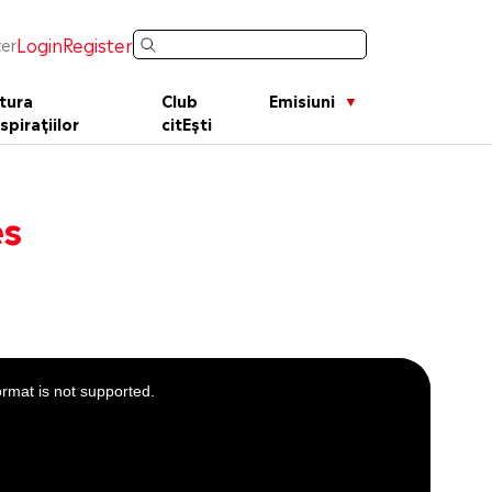
Login
Register
er
tura
Club
Emisiuni
spirațiilor
citEști
ès
ormat is not supported.