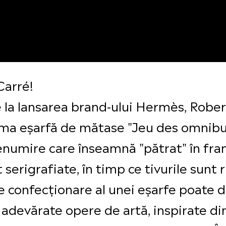
Carré!
de la lansarea brand-ului Hermès, Robe
ima eșarfă de mătase "Jeu des omnibu
denumire care înseamnă "pătrat" în fra
serigrafiate, în timp ce tivurile sunt 
de confecționare al unei eșarfe poate du
adevărate opere de artă, inspirate din