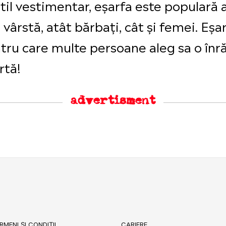
til vestimentar, eșarfa este populară a
în vârstă, atât bărbați, cât și femei. Eș
ntru care multe persoane aleg sa o înr
rtă!
advertisment
RMENI ȘI CONDIȚII
CARIERE