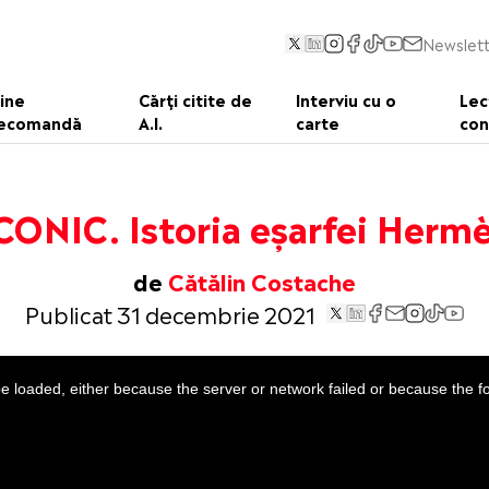
Newslett
ine
Cărți citite de
Interviu cu o
Lec
ecomandă
A.I.
carte
con
CONIC. Istoria eșarfei Herm
de
Cătălin Costache
Publicat 31 decembrie 2021
 loaded, either because the server or network failed or because the f