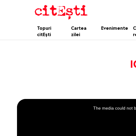
Topuri
Cartea
Evenimente
C
citEști
zilei
r
I
This
is
a
The media could not be
modal
window.