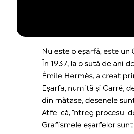
Nu este o eșarfă, este un 
În 1937, la o sută de ani 
Émile Hermès, a creat pr
Eșarfa, numită și Carré, 
din mătase, desenele sunt 
Atfel că, întreg procesul 
Grafismele eșarfelor sunt 