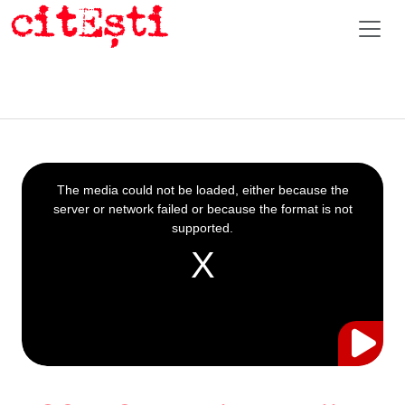
This
is
a
The media could not be loaded, either because the
modal
window.
server or network failed or because the format is not
supported.