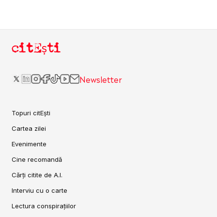
citEști
Newsletter
Topuri citEști
Cartea zilei
Evenimente
Cine recomandă
Cărți citite de A.I.
Interviu cu o carte
Lectura conspirațiilor