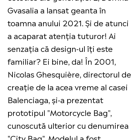
Gvasalia a lansat geanta în
toamna anului 2021. Și de atunci
a acaparat atenția tuturor! Ai
senzația că design-ul îți este
familiar? Ei bine, da! În 2001,
Nicolas Ghesquière, directorul de
creație de la acea vreme al casei
Balenciaga, și-a prezentat
prototipul "Motorcycle Bag",
cunoscută ulterior cu denumirea
"City Bag". Modelul a fost