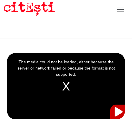
This
is
a
The media could not be loaded, either because the
modal
window.
server or network failed or because the format is not
supported.