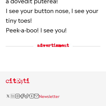
a dovedit puterea!
I see your button nose, I see your
tiny toes!
Peek-a-boo! I see you!
advertisment
citEști
Newsletter