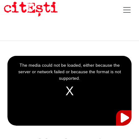
This
is
a
The media could not be loaded, either because the
modal
window.
server or network failed or because the format is not
supported.