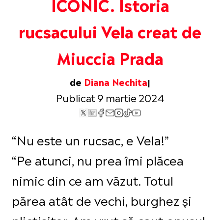
ICONIC. Istoria
rucsacului Vela creat de
Miuccia Prada
de
Diana Nechita
Publicat 9 martie 2024
“Nu este un rucsac, e Vela!”
“Pe atunci, nu prea îmi plăcea
nimic din ce am văzut. Totul
părea atât de vechi, burghez și
plictisitor. Am vrut să caut opusul