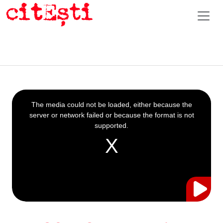
This
is
a
The media could not be loaded, either because the
modal
window.
server or network failed or because the format is not
supported.