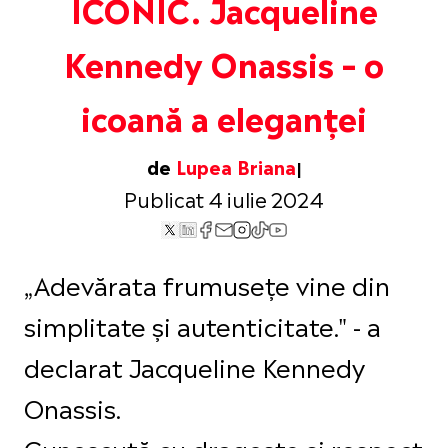
ICONIC. Jacqueline
Kennedy Onassis – o
icoană a eleganței
de
Lupea Briana
Publicat 4 iulie 2024
„Adevărata frumusețe vine din
simplitate și autenticitate." - a
declarat Jacqueline Kennedy
Onassis.
Cunoscută cu dragoste și respect