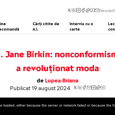
Newslett
ine
Cărți citite de
Interviu cu o
Lec
ecomandă
A.I.
carte
con
 Jane Birkin: nonconformis
a revoluționat moda
de
Lupea Briana
Publicat 19 august 2024
 loaded, either because the server or network failed or because the f