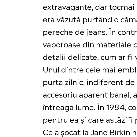
extravagante, dar tocmai 
era văzută purtând o căma
pereche de jeans. În contra
vaporoase din materiale 
detalii delicate, cum ar f
Unul dintre cele mai emblem
purta zilnic, indiferent d
accesoriu aparent banal, 
întreaga lume. În 1984, co
pentru ea și care astăzi î
Ce a șocat la Jane Birkin 