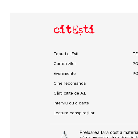
citEști
Topuri citEști
TE
Cartea zilei
PO
Evenimente
PO
Cine recomandă
Cărți citite de A.I.
Interviu cu o carte
Lectura conspirațiilor
Preluarea fără cost a materia
către www.citesti.ro doar în l