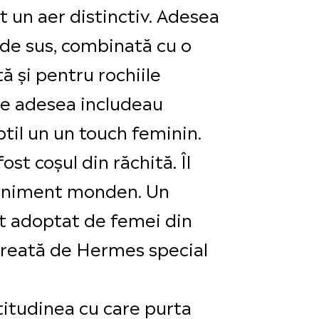
 un aer distinctiv. Adesea
 de sus, combinată cu o
tă și pentru rochiile
se adesea includeau
btil un un touch feminin.
st coșul din răchită. Îl
 eveniment monden. Un
st adoptat de femei din
 creată de Hermes special
atitudinea cu care purta