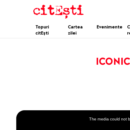
Topuri
Cartea
Evenimente
C
citEști
zilei
r
ICONIC.
This
is
a
The media could not be
modal
window.