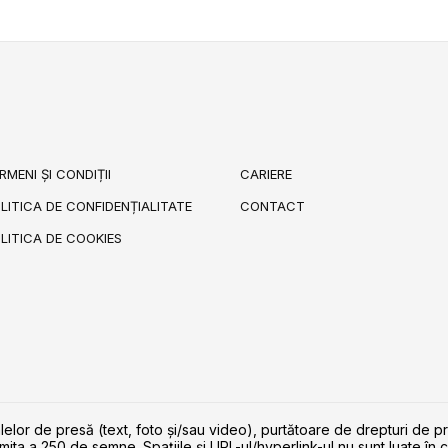
RMENI ȘI CONDIȚII
CARIERE
LITICA DE CONFIDENȚIALITATE
CONTACT
LITICA DE COOKIES
lelor de presă (text, foto și/sau video), purtătoare de drepturi de p
imita a 250 de semne. Spaţiile şi URL-ul/hyperlink-ul nu sunt luate în c