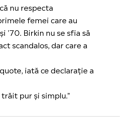
l că nu respecta
 primele femei care au
i '70. Birkin nu se sfia să
act scandalos, dar care a
 quote, iată ce declarație a
trăit pur și simplu.”