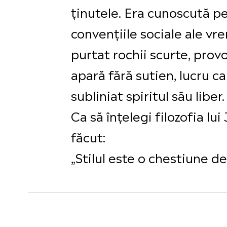
ținutele. Era cunoscută pe
convențiile sociale ale vr
purtat rochii scurte, provoc
apară fără sutien, lucru c
subliniat spiritul său liber.
Ca să înțelegi filozofia lu
făcut:
„Stilul este o chestiune de