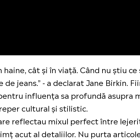
n haine, cât și în viață. Când nu știu c
 de jeans.” - a declarat Jane Birkin. F
și pentru influența sa profundă asupra
per cultural și stilistic.
re reflectau mixul perfect între lejeri
mț acut al detaliilor. Nu purta articol