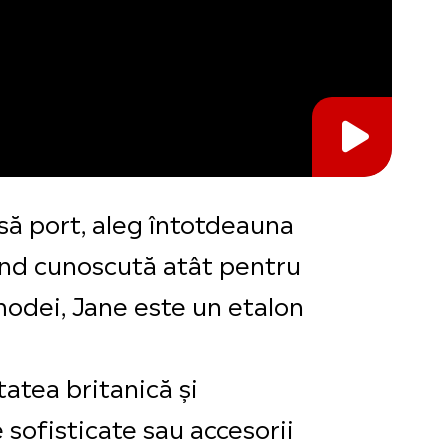
e să port, aleg întotdeauna
iind cunoscută atât pentru
 modei, Jane este un etalon
tatea britanică și
e sofisticate sau accesorii