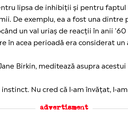
ntru lipsa de inhibiții și pentru faptu
emii. De exemplu, ea a fost una dintre
ând un val uriaș de reacții în anii '60 ș
are în acea perioadă era considerat un 
i Jane Birkin, meditează asupra acestui
 instinct. Nu cred că l-am învățat, l-am 
advertisment