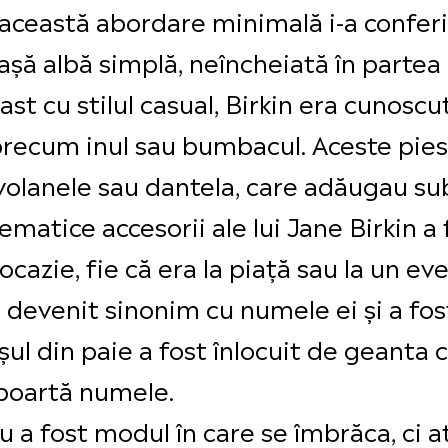
această abordare minimală i-a conferit
șă albă simplă, neîncheiată în partea
st cu stilul casual, Birkin era cunoscu
precum inul sau bumbacul. Aceste pie
i volanele sau dantela, care adăugau su
atice accesorii ale lui Jane Birkin a fo
e ocazie, fie că era la piață sau la un
a devenit sinonim cu numele ei și a fo
șul din paie a fost înlocuit de geanta
i poartă numele.
nu a fost modul în care se îmbrăca, ci 