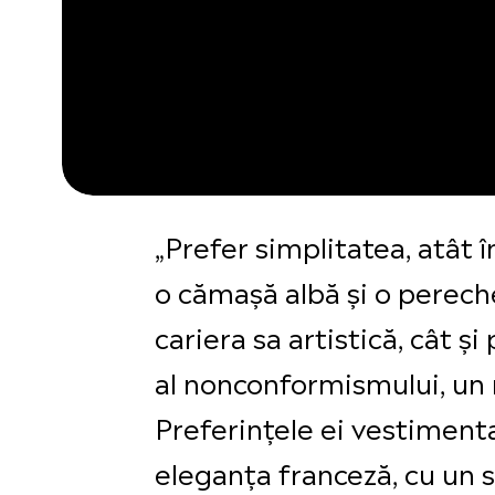
„Prefer simplitatea, atât î
o cămașă albă și o pereche
cariera sa artistică, cât 
al nonconformismului, un re
Preferințele ei vestimenta
eleganța franceză, cu un si