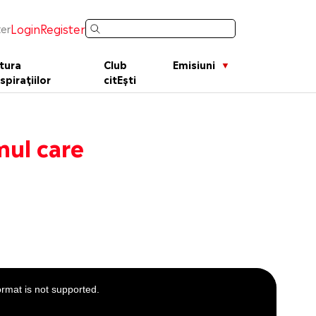
Login
Register
er
tura
Club
Emisiuni
spirațiilor
citEști
mul care
ormat is not supported.