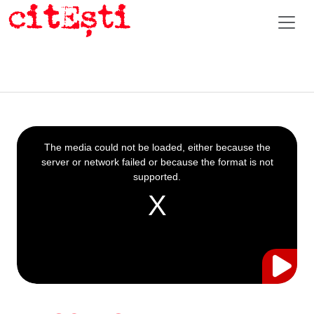
This
is
a
The media could not be loaded, either because the
modal
window.
server or network failed or because the format is not
supported.