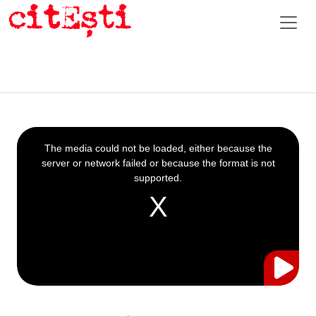
This
is
a
The media could not be loaded, either because the
modal
window.
server or network failed or because the format is not
supported.