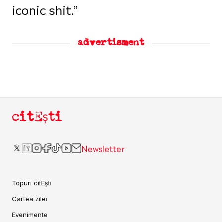
iconic shit.”
advertisment
citEști
Newsletter
Topuri citEști
Cartea zilei
Evenimente