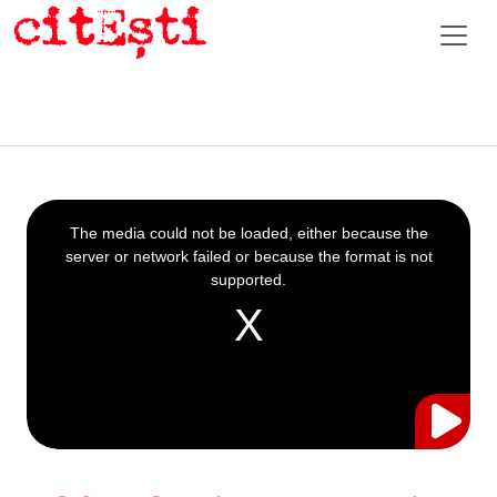
This
is
a
The media could not be loaded, either because the
modal
window.
server or network failed or because the format is not
supported.