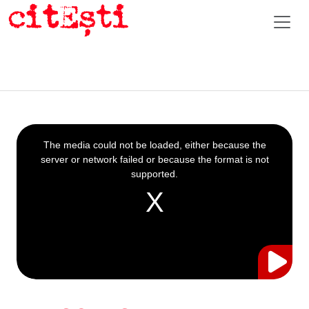
This
is
a
The media could not be loaded, either because the
modal
window.
server or network failed or because the format is not
supported.