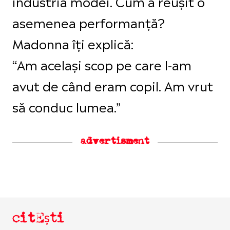
industria modei. Cum a reușit o
asemenea performanță?
Madonna îți explică:
“Am același scop pe care l-am
avut de când eram copil. Am vrut
să conduc lumea.”
advertisment
citEști