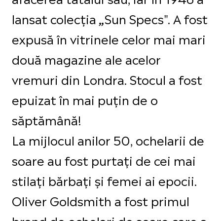
lansat colecția
Sun Specs". A fost
„
expusă în vitrinele celor mai mari
două magazine ale acelor
vremuri din Londra. Stocul a fost
epuizat în mai puțin de o
săptămână!
La mijlocul anilor 50, ochelarii de
soare au fost purtați de cei mai
stilați bărbați și femei ai epocii.
Oliver Goldsmith a fost primul
brand de ochelari de soare care a