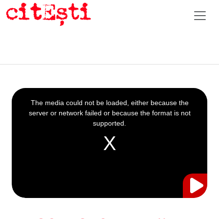
This
is
a
The media could not be loaded, either because the
modal
window.
server or network failed or because the format is not
supported.