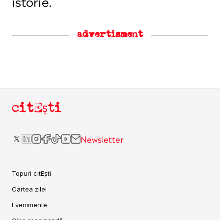
istorie.
advertisment
citEști
Newsletter
Topuri citEști
Cartea zilei
Evenimente