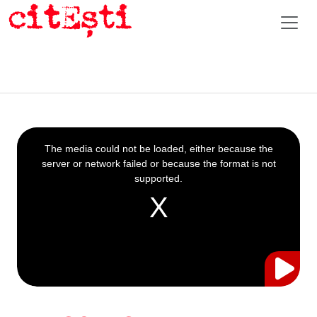
This
is
a
The media could not be loaded, either because the
modal
window.
server or network failed or because the format is not
supported.