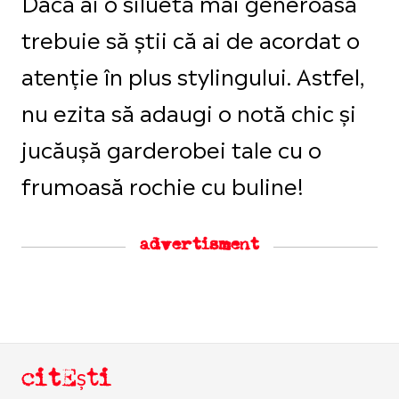
Dacă ai o siluetă mai generoasă
trebuie să știi că ai de acordat o
atenție în plus stylingului. Astfel,
nu ezita să adaugi o notă chic și
jucăușă garderobei tale cu o
frumoasă rochie cu buline!
advertisment
citEști