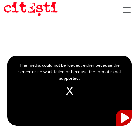
This
is
a
The media could not be loaded, either because the
modal
window.
server or network failed or because the format is not
supported.