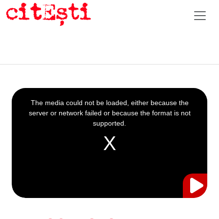
This
is
a
The media could not be loaded, either because the
modal
window.
server or network failed or because the format is not
supported.