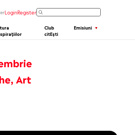
Login
Register
er
tura
Club
Emisiuni
spirațiilor
citEști
tembrie
he, Art