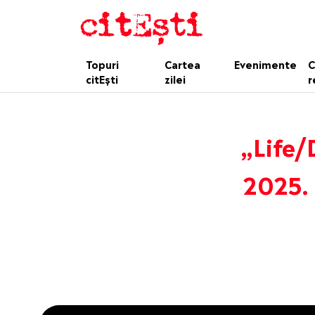
Topuri
Cartea
Evenimente
C
citEști
zilei
r
„Life/
2025. 
This