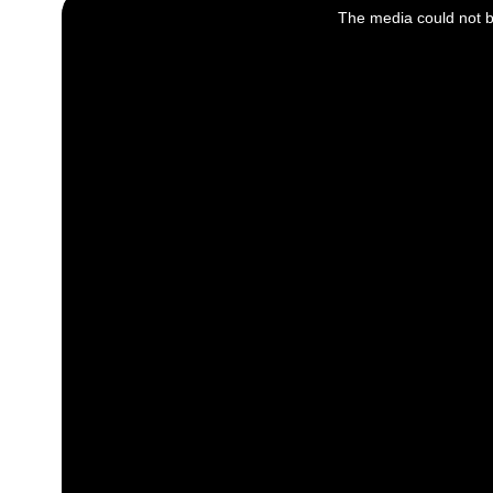
is
a
The media could not be
modal
window.