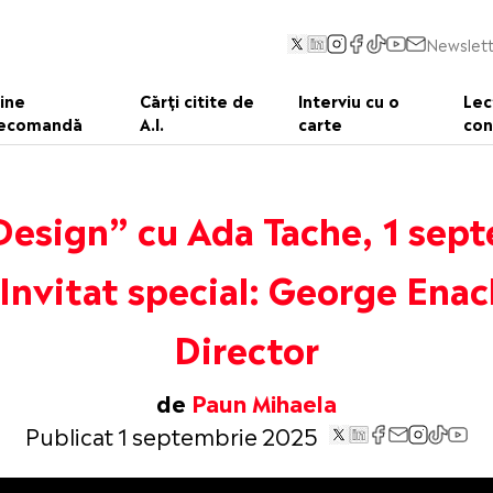
Newslett
ine
Cărți citite de
Interviu cu o
Lec
ecomandă
A.I.
carte
con
Design” cu Ada Tache, 1 sep
Invitat special: George Enac
Director
de
Paun Mihaela
Publicat 1 septembrie 2025