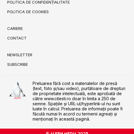
POLITICA DE CONFIDENȚIALITATE
POLITICA DE COOKIES
CARIERE
CONTACT
NEWSLETTER
SUBSCRIBE
Preluarea fără cost a materialelor de presă
(text, foto și/sau video), purtătoare de drepturi
de proprietate intelectuală, este aprobată de
către www.citesti.ro doar în limita a 250 de
semne. Spaţiile şi URL-ul/hyperlink-ul nu sunt
luate în calcul. Preluarea de informaţii poate fi
făcută numai în acord cu termenii agreaţi şi
menţionaţi în această pagină.
© ALEPH MEDIA 2025