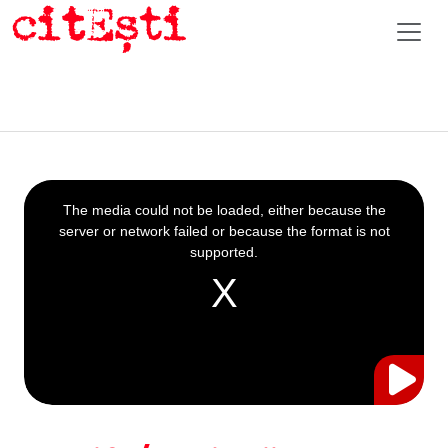
This
is
a
The media could not be loaded, either because the
modal
window.
server or network failed or because the format is not
supported.