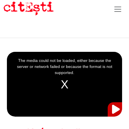
This
is
a
The media could not be loaded, either because the
modal
window.
server or network failed or because the format is not
supported.