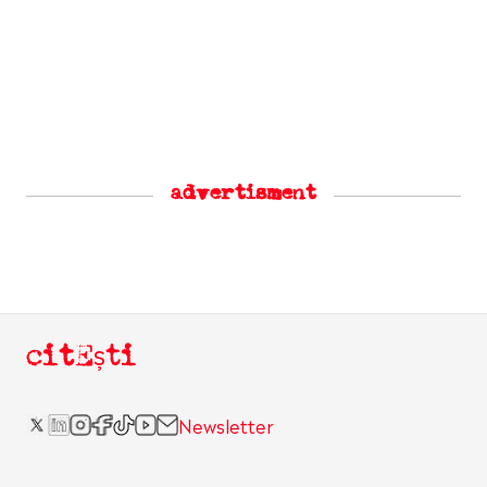
advertisment
citEști
Newsletter