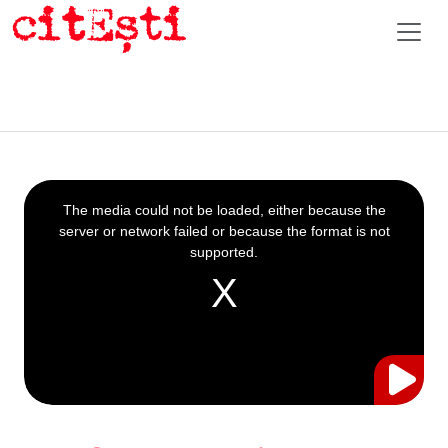
This
is
a
The media could not be loaded, either because the
modal
window.
server or network failed or because the format is not
supported.