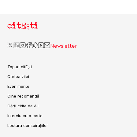
citEști
Newsletter
Topuri citEști
Cartea zilei
Evenimente
Cine recomandă
Cărți citite de A.I.
Interviu cu o carte
Lectura conspirațiilor