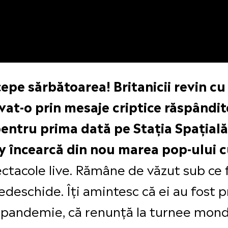
epe sărbătoarea! Britanicii revin cu
t-o prin mesaje criptice răspândite
 pentru prima dată pe Stația Spațială
y încearcă din nou marea pop-ului c
pectacole live. Rămâne de văzut sub ce
redeschide. Îți amintesc că ei au fost
e pandemie, că renunță la turnee mond