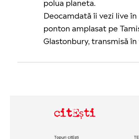
polua planeta.
Deocamdată îi vezi live î
ponton amplasat pe Tamisa 
Glastonbury, transmisă în
citEști
Topuri citEști
TE