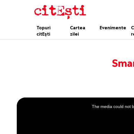
Topuri
Cartea
Evenimente
C
citEști
zilei
r
Smar
This
is
a
The media could not be
modal
window.