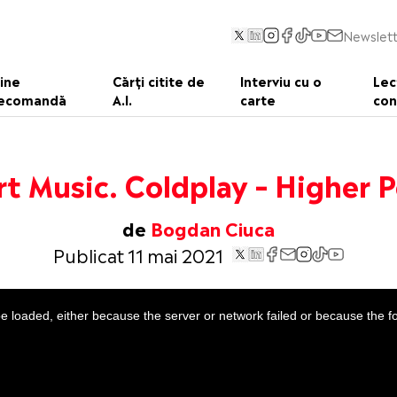
Newslett
ine
Cărți citite de
Interviu cu o
Lec
ecomandă
A.I.
carte
con
t Music. Coldplay – Higher 
de
Bogdan Ciuca
Publicat 11 mai 2021
 loaded, either because the server or network failed or because the f