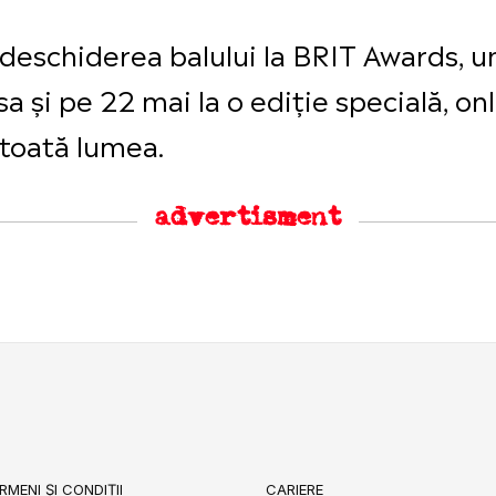
n deschiderea balului la BRIT Awards, 
și pe 22 mai la o ediție specială, onli
 toată lumea.
advertisment
RMENI ȘI CONDIȚII
CARIERE