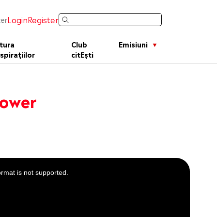
Login
Register
er
tura
Club
Emisiuni
spirațiilor
citEști
Power
ormat is not supported.