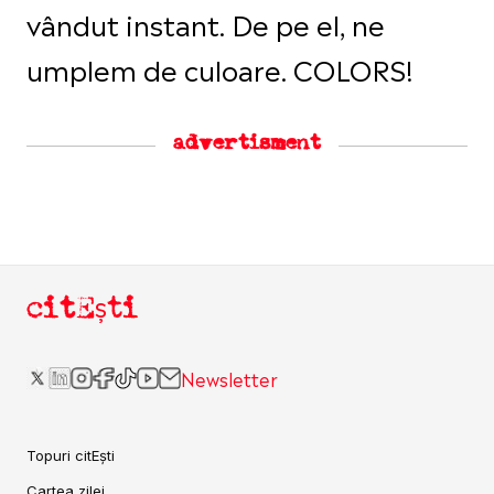
vândut instant. De pe el, ne
umplem de culoare. COLORS!
advertisment
citEști
Newsletter
Topuri citEști
Cartea zilei