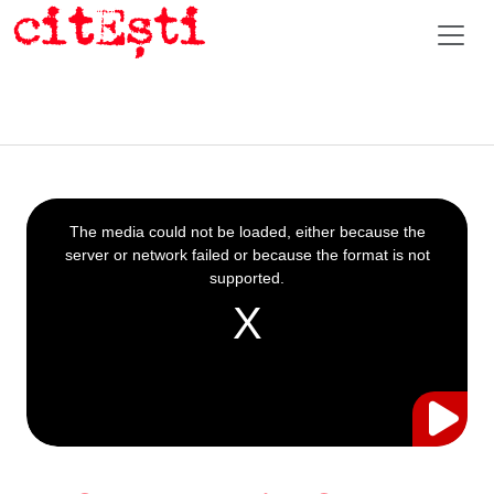
This
is
a
The media could not be loaded, either because the
modal
window.
server or network failed or because the format is not
supported.