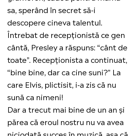
sa, sperând în secret să-i
descopere cineva talentul.
Întrebat de recepționistă ce gen
cântă, Presley a răspuns: “cânt de
toate”. Recepționista a continuat,
“bine bine, dar ca cine suni?” La
care Elvis, plictisit, i-a zis că nu
sună ca nimeni!
Dar a trecut mai bine de un an și
părea că eroul nostru nu va avea
niciodată succes în muzică, așa că