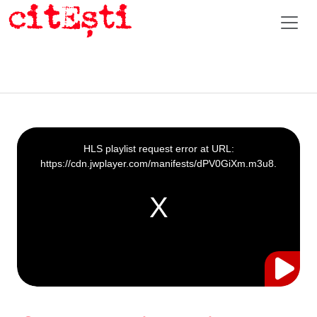
This
is
a
HLS playlist request error at URL:
modal
window.
https://cdn.jwplayer.com/manifests/dPV0GiXm.m3u8.