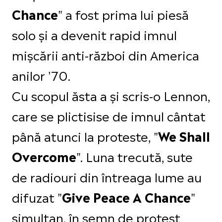
" a fost prima lui piesă
Chance
solo și a devenit rapid imnul
mișcării anti-război din America
anilor '70.
Cu scopul ăsta a și scris-o Lennon,
care se plictisise de imnul cântat
până atunci la proteste, "
We Shall
". Luna trecută, sute
Overcome
de radiouri din întreaga lume au
difuzat "
"
Give Peace A Chance
simultan, în semn de protest