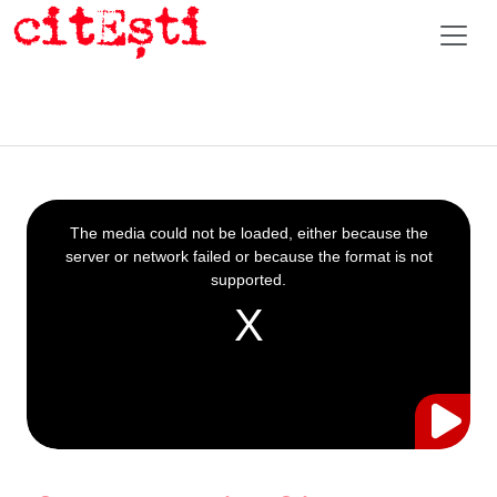
This
is
a
The media could not be loaded, either because the
modal
window.
server or network failed or because the format is not
supported.