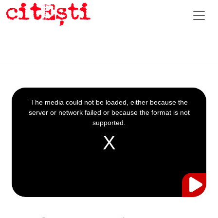
This
is
a
The media could not be loaded, either because the
modal
window.
server or network failed or because the format is not
supported.