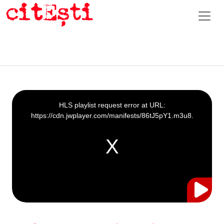
This
is
a
HLS playlist request error at URL:
modal
window.
https://cdn.jwplayer.com/manifests/86tJ5pY1.m3u8.