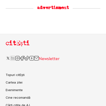
advertisment
citEști
Newsletter
Topuri citEști
Cartea zilei
Evenimente
Cine recomandă
Cărți citite de A.I.