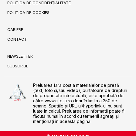
POLITICA DE CONFIDENȚIALITATE
POLITICA DE COOKIES
CARIERE
CONTACT
NEWSLETTER
SUBSCRIBE
Preluarea fără cost a materialelor de presă
(text, foto și/sau video), purtătoare de drepturi
de proprietate intelectuală, este aprobată de
către www.citesti.ro doar în limita a 250 de
semne. Spaţiile şi URL-ul/hyperlink-ul nu sunt
luate în calcul. Preluarea de informaţii poate fi
făcută numai în acord cu termenii agreaţi şi
menţionaţi în această pagină.
© ALEPH MEDIA 2025