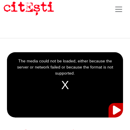
This
is
a
The media could not be loaded, either because the
modal
window.
server or network failed or because the format is not
supported.