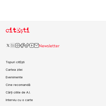
citEști
Newsletter
Topuri citEști
Cartea zilei
Evenimente
Cine recomandă
Cărți citite de A.I.
Interviu cu o carte